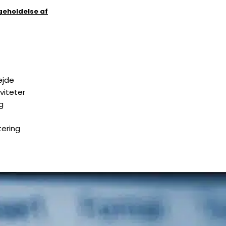
geholdelse af
ejde
viteter
g
ering