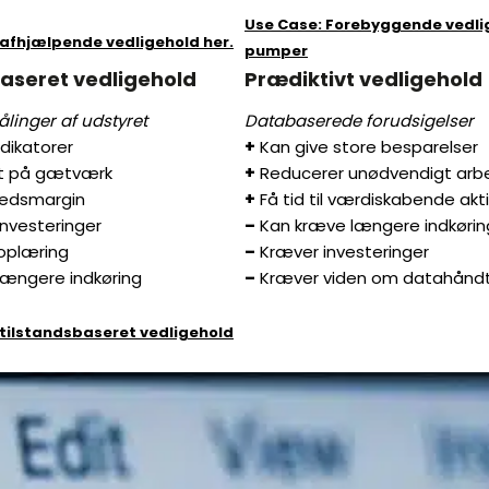
Use Case: Forebyggende vedli
afhjælpende vedligehold her.
pumper
aseret vedligehold
Prædiktivt vedligehold
linger af udstyret
Databaserede forudsigelser
ndikatorer
+
Kan give store besparelser
et på gætværk
+
Reducerer unødvendigt arb
hedsmargin
+
Få tid til værdiskabende akti
nvesteringer
–
Kan kræve længere indkørin
oplæring
–
Kræver investeringer
ængere indkøring
–
Kræver viden om datahåndt
tilstandsbaseret vedligehold