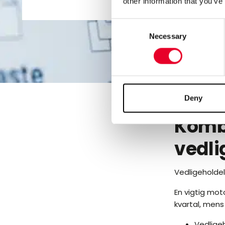
other information that you’ve
Consent
Necessary
Selection
Deny
Kombi
vedli
Vedligeholdel
En vigtig mo
kvartal, mens
Vedligeh