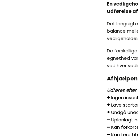
En vedligeho
udførelse a
Det langsigte
balance mell
vedligeholdel
De forskellig
egnethed vari
ved hver vedl
Afhjælpen
Udføres efter f
+
Ingen inves
+
Lave starto
+
Undgå unød
–
Uplanlagt n
–
Kan forkorte
–
Kan føre til