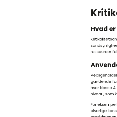
Kriti
Hvad er 
Kritikalitets
sandsynlighed
ressourcer fo
Anvendel
Vedligeholdel
gældende forsk
hvor klasse A
niveau, som 
For eksempel 
alvorlige ko
produktionen,