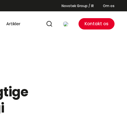
Novotek Group / IR
Om os
Artikler
Kontakt os
gtige
i