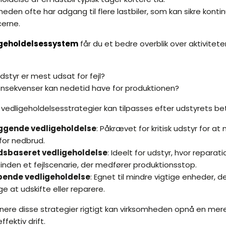
eden ofte har adgang til flere lastbiler, som kan sikre kontinu
cerne.
igeholdelsessystem
får du et bedre overblik over aktivitete
udstyr er mest udsat for fejl?
konsekvenser kan nedetid have for produktionen?
e vedligeholdelsesstrategier kan tilpasses efter udstyrets be
ggende vedligeholdelse
: Påkrævet for kritisk udstyr for at
 for nedbrud.
dsbaseret vedligeholdelse
: Ideelt for udstyr, hvor reparat
inden et fejlscenarie, der medfører produktionsstop.
pende vedligeholdelse
: Egnet til mindre vigtige enheder,
ge at udskifte eller reparere.
nere disse strategier rigtigt kan virksomheden opnå en mer
fektiv drift.