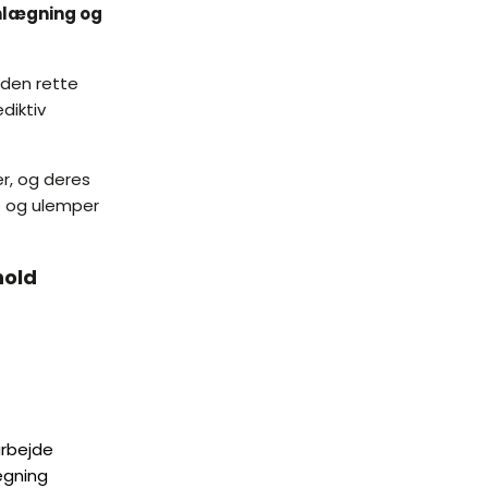
anlægning og
 den rette
diktiv
er, og deres
e og ulemper
hold
rbejde
ægning