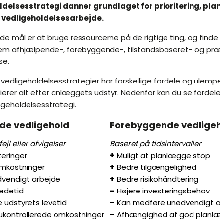
ldelsesstrategi danner grundlaget for prioritering, pl
f vedligeholdelsesarbejde.
de mål er at bruge ressourcerne på de rigtige ting, og finde
em afhjælpende-, forebyggende-, tilstandsbaseret- og præ
se.
e vedligeholdelsesstrategier har forskellige fordele og ulemp
erer alt efter anlæggets udstyr. Nedenfor kan du se fordel
igeholdelsesstrategi.
de vedligehold
Forebyggende vedlige
ejl eller afvigelser
Baseret på tidsintervaller
teringer
+
Muligt at planlægge stop
mkostninger
+
Bedre tilgængelighed
vendigt arbejde
+
Bedre risikohåndtering
edetid
–
Højere investeringsbehov
 udstyrets levetid
–
Kan medføre unødvendigt a
 ukontrollerede omkostninger
–
Afhængighed af god planl