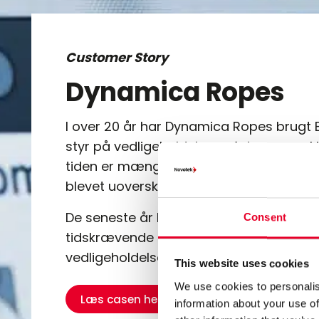
Customer Story
Dynamica Ropes
I over 20 år har Dynamica Ropes brugt Ex
styr på vedligeholdelsen af deres mask
tiden er mængden af data vokset så me
blevet uoverskueligt.
De seneste år har virksomheden oplevet
Consent
tidskrævende og ressourcekrævende at
vedligeholdelsesarbejdet i Excel.
This website uses cookies
We use cookies to personalis
Læs casen her
information about your use of