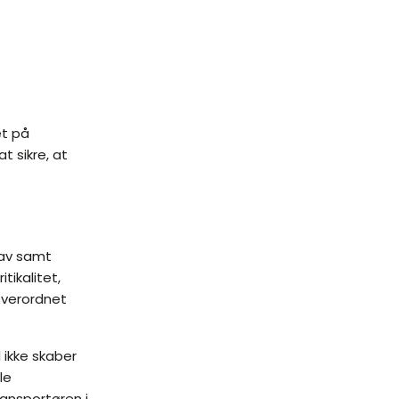
et på
t sikre, at
rav samt
tikalitet,
overordnet
 ikke skaber
le
ansportøren i