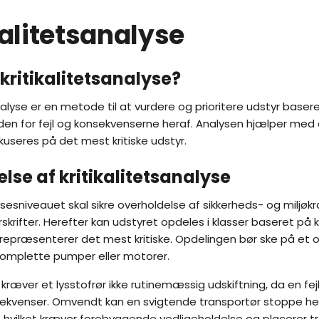
kalitetsanalyse
kritikalitetsanalyse?
analyse er en metode til at vurdere og prioritere udstyr baser
en for fejl og konsekvenserne heraf. Analysen hjælper med a
kuseres på det mest kritiske udstyr.
se af kritikalitetsanalyse
sesniveauet skal sikre overholdelse af sikkerheds- og miljøk
rifter. Herefter kan udstyret opdeles i klasser baseret på kri
 repræsenterer det mest kritiske. Opdelingen bør ske på et 
komplette pumper eller motorer.
kræver et lysstofrør ikke rutinemæssig udskiftning, da en fejl
nsekvenser. Omvendt kan en svigtende transportør stoppe he
 hvilket kræver forebyggende vedligeholdelse og placerer tr