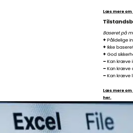
Læs mere om 
Tilstandsb
Baseret på må
+
Pålidelige i
+
Ikke baser
+
God sikker
–
Kan kræve i
–
Kan kræve 
–
Kan kræve l
Læs mere om 
her.