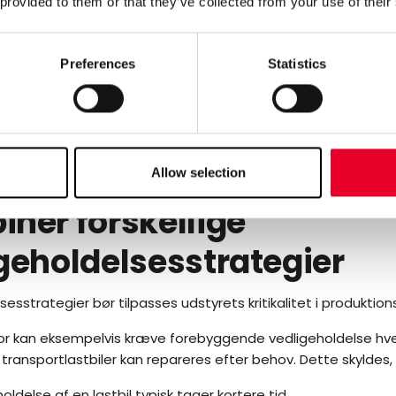
 provided to them or that they’ve collected from your use of their
Preferences
Statistics
Allow selection
ner forskellige
geholdelsesstrategier
sesstrategier bør tilpasses udstyrets kritikalitet i produktio
tor kan eksempelvis kræve forebyggende vedligeholdelse hve
 transportlastbiler kan repareres efter behov. Dette skyldes, 
oldelse af en lastbil typisk tager kortere tid.