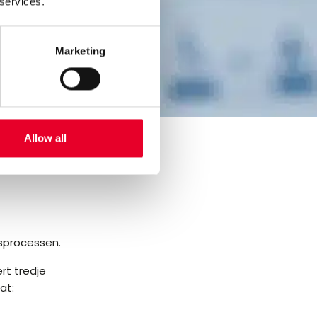
 services.
Marketing
Allow all
nsprocessen.
rt tredje
at: