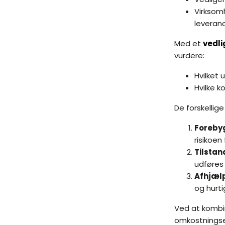
Virksomh
leveran
Med et
vedl
vurdere:
Hvilket 
Hvilke 
De forskellig
Foreby
risikoen
Tilstan
udføres 
Afhjæl
og hurti
Ved at kombi
omkostningsef