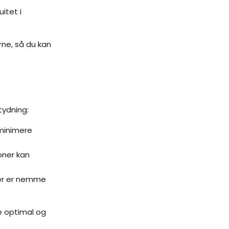
itet i
rne, så du kan
tydning:
 minimere
ioner kan
 der er nemme
e optimal og