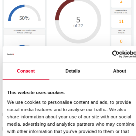
Consent
Details
About
This website uses cookies
Uddan beslutningstagerne
We use cookies to personalise content and ads, to provide
Virksomhedsledelser består ofte af generalister, der
social media features and to analyse our traffic. We also
håndterer en stor variation af udfordringer. Vedligehold er
share information about your use of our site with our social
en kompleks del af virksomheden, samtidig med at det
media, advertising and analytics partners who may combine i
kan udgøre en meget stor del af virksomhedens samlede
with other information that you’ve provided to them or that