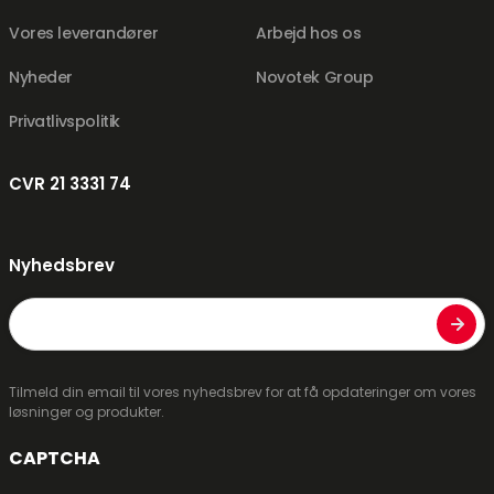
Vores leverandører
Arbejd hos os
Nyheder
Novotek Group
Privatlivspolitik
CVR 21 3331 74
Nyhedsbrev
E-
mail
Tilmeld din email til vores nyhedsbrev for at få opdateringer om vores
løsninger og produkter.
CAPTCHA