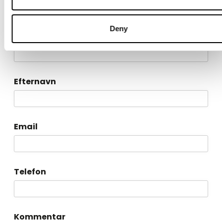
tager udgangspunkt i jeres virkelighed og viser, hvor I
typisk kan frigøre tid og reducere unødige udgifter.
Deny
Fornavn
Efternavn
Email
Telefon
Kommentar