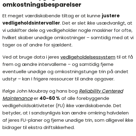
omkostningsbesparelser
Et meget værdiskabende tiltag er at kunne
justere
vedligeholdsintervaller
. Det er slet ikke usædvanligt, at
vi udskifter dele og vedligeholder nogle maskiner for ofte,
hvilket skaber unødige omkostninger – samtidig med at vi
tager os af andre for sjældent.
Ved at bruge data i jeres
vedligeholdelsessystem
til at få
frem og ændre intervallerne – og samtidig fjerne
eventuelle unødige og omkostningstunge trin på andet
udstyr – kan I frigøre ressourcer til andre opgaver.
Ifølge John Moubray og hans bog
Reliability Centered
Maintenance
er
40–60 %
af alle forebyggende
vedligeholdsaktiviteter (FU) ikke værdiskabende. Det
betyder, at I sandsynligvis kan ændre omkring halvdelen
af jeres FU-planer og fjerne unødige trin, som alligevel ikke
bidrager til ekstra driftsikkerhed.