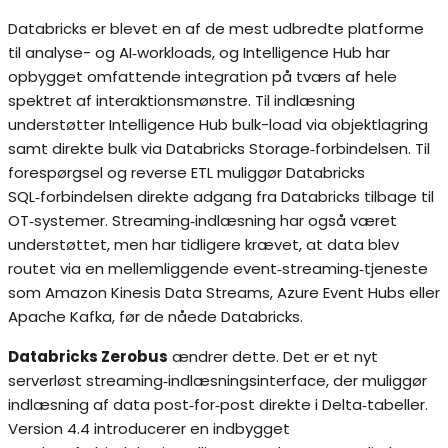
Databricks er blevet en af de mest udbredte platforme
til analyse- og AI‑workloads, og Intelligence Hub har
opbygget omfattende integration på tværs af hele
spektret af interaktionsmønstre. Til indlæsning
understøtter Intelligence Hub bulk-load via objektlagring
samt direkte bulk via Databricks Storage‑forbindelsen. Til
forespørgsel og reverse ETL muliggør Databricks
SQL‑forbindelsen direkte adgang fra Databricks tilbage til
OT‑systemer. Streaming‑indlæsning har også været
understøttet, men har tidligere krævet, at data blev
routet via en mellemliggende event‑streaming‑tjeneste
som Amazon Kinesis Data Streams, Azure Event Hubs eller
Apache Kafka, før de nåede Databricks.
Databricks Zerobus
ændrer dette. Det er et nyt
serverløst streaming‑indlæsningsinterface, der muliggør
indlæsning af data post‑for‑post direkte i Delta‑tabeller.
Version 4.4 introducerer en indbygget