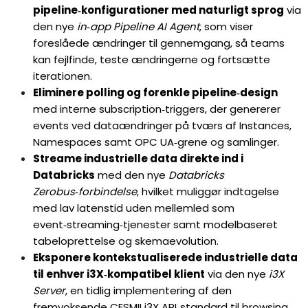
pipeline‑konfigurationer med naturligt sprog
via
den nye
in‑app Pipeline AI Agent
, som viser
foreslåede ændringer til gennemgang, så teams
kan fejlfinde, teste ændringerne og fortsætte
iterationen.
Eliminere polling og forenkle pipeline‑design
med interne subscription‑triggers, der genererer
events ved dataændringer på tværs af Instances,
Namespaces samt OPC UA‑grene og samlinger.
Streame industrielle data direkte ind i
Databricks
med den nye
Databricks
Zerobus‑forbindelse
, hvilket muliggør indtagelse
med lav latenstid uden mellemled som
event‑streaming‑tjenester samt modelbaseret
tabeloprettelse og skemaevolution.
Eksponere kontekstualiserede industrielle data
til enhver i3X‑kompatibel klient
via den nye
i3X
Server
, en tidlig implementering af den
fremvoksende CESMII i3X API‑standard til browsing,