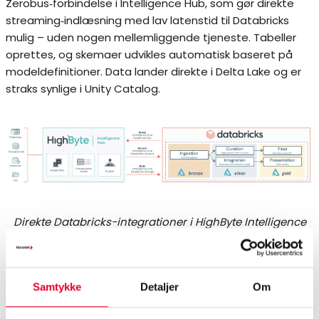
Zerobus‑forbindelse i Intelligence Hub, som gør direkte
streaming‑indlæsning med lav latenstid til Databricks
mulig – uden nogen mellemliggende tjeneste. Tabeller
oprettes, og skemaer udvikles automatisk baseret på
modeldefinitioner. Data lander direkte i Delta Lake og er
straks synlige i Unity Catalog.
Direkte Databricks-integrationer i HighByte Intelligence
Hub version 4.4
Med den nye Databricks Zerobus‑forbindelse dækker
Intelligence Hub nu hele spektret af direkte
Samtykke
Detaljer
Om
Databricks‑integration – fra bulk‑ og
streaming‑indlæsning til forespørgsler.