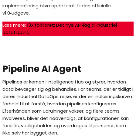
implementering blive opdateret til den officielle
v1.0‑udgave.
Læs mere:
i3X forklaret: Det nye API‑lag til industriel
datatilgang
Pipeline AI Agent
Pipelines er kernen i Intelligence Hub og styrer, hvordan
data bevæger sig og behandles. For teams, der er tidligt i
deres Industrial DataOps‑rejse, er der en indlæringskurve i
forhold til at forstå, hvordan pipelines konfigureres.
Efterhånden som udrulninger vokser, og flere teams
involveres, bliver det nødvendigt, at konfigurationen kan
forstås, vedligeholdes og overdrages til personer, som
ikke selv har bygget den.