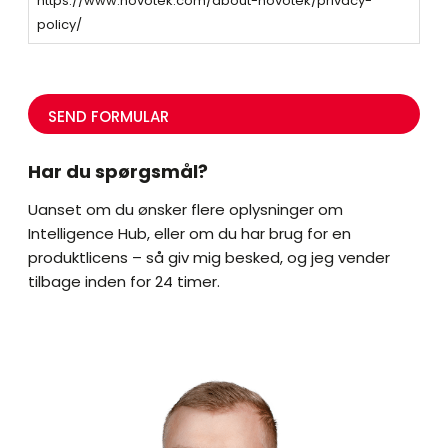
https://www.novotek.com/about-novotek/privacy-
policy/
C
A
P
T
C
H
Har du spørgsmål?
A
Uanset om du ønsker flere oplysninger om
Intelligence Hub, eller om du har brug for en
produktlicens – så giv mig besked, og jeg vender
tilbage inden for 24 timer.