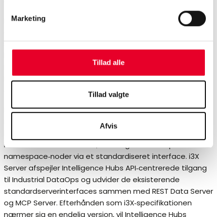
dækker alle disse interaktionsmønstre.
Marketing
i3X‑specifikationen udvikles gennem CESMII med
deltagelse fra førende industrielle softwareleverandører,
systemintegratorer og slutbrugere. HighByte er en aktiv
bidragyder til specifikationen, og version 4.4 af
Tillad alle
Intelligence Hub introducerer en tidlig implementering af
i3X Server‑interfacet, hvilket gør Intelligence Hub til et af
de første produkter med i3X‑understøttelse.
Tillad valgte
i3X Server eksponerer Intelligence Hub‑namespace’et –
inklusive både det interne HighByte‑namespace og
Afvis
brugerdefinerede modeller – til enhver i3X‑kompatibel
klient. Klienter kan browse, læse og abonnere på
namespace‑noder via et standardiseret interface. i3X
Server afspejler Intelligence Hubs API‑centrerede tilgang
til Industrial DataOps og udvider de eksisterende
standardserverinterfaces sammen med REST Data Server
og MCP Server. Efterhånden som i3X‑specifikationen
nærmer sig en endelig version, vil Intelligence Hubs