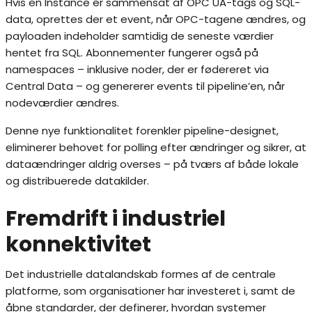
Hvis en Instance er sammensat af OPC UA-tags og SQL-
data, oprettes der et event, når OPC-tagene ændres, og
payloaden indeholder samtidig de seneste værdier
hentet fra SQL. Abonnementer fungerer også på
namespaces – inklusive noder, der er fødereret via
Central Data – og genererer events til pipeline’en, når
nodeværdier ændres.
Denne nye funktionalitet forenkler pipeline-designet,
eliminerer behovet for polling efter ændringer og sikrer, at
dataændringer aldrig overses – på tværs af både lokale
og distribuerede datakilder.
Fremdrift i industriel
konnektivitet
Det industrielle datalandskab formes af de centrale
platforme, som organisationer har investeret i, samt de
åbne standarder, der definerer, hvordan systemer