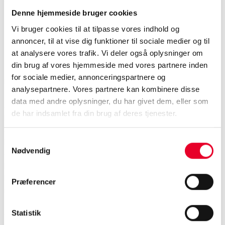
Denne hjemmeside bruger cookies
Vi bruger cookies til at tilpasse vores indhold og
annoncer, til at vise dig funktioner til sociale medier og til
at analysere vores trafik. Vi deler også oplysninger om
i3X Server
din brug af vores hjemmeside med vores partnere inden
for sociale medier, annonceringspartnere og
Industrielle konnektivitetsstandarder har i vid udstrækning
analysepartnere. Vores partnere kan kombinere disse
fokuseret på telemetri og processtyring. For det bredere
data med andre oplysninger, du har givet dem, eller som
sæt af interaktioner, som applikationer har behov for –
de har indsamlet fra din brug af deres tjenester.
herunder browsing, transaktionelle læse- og
skriveoperationer samt historiske forespørgsler – er
Samtykkevalg
landskabet fragmenteret. Hvor standarder findes, har
Nødvendig
adoptionen været ujævn. I praksis implementerer hver
leverandør standarderne forskelligt. Hver integration
kræver specialtilpasning, og denne byrde vokser i takt
Præferencer
med antallet af applikationer.
Industrial Information
Interoperability eXchange (i3X)
adresserer dette ved
Statistik
at definere et fælles, applikationscentreret API, der