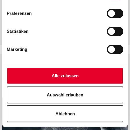
Einsatz in Ihrer Produktionsumgebung?
Unsere Experten erzählen Ihnen gerne mehr!
Präferenzen
Kontaktieren Sie uns
Statistiken
Marketing
Mehr Insights
Alle zulassen
Auswahl erlauben
Ablehnen