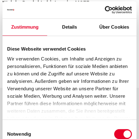
Welche Produkte bieten eine MQTT-
Unterstützung?
HighByte Intelligence Hub
Zustimmung
Details
Über Cookies
KEPServerEX IoT-Gateway
KEPServerE
X
MQTT Client Driver
OPC Router MQTT Client Plugin
Diese Webseite verwendet Cookies
Proficy Historian MQTT-Datenkollektor
Wir verwenden Cookies, um Inhalte und Anzeigen zu
Proficy Historian Server für Azure IoT Hub
personalisieren, Funktionen für soziale Medien anbieten
HMI/SCADA iFIX und CIMPLICITY
zu können und die Zugriffe auf unsere Website zu
analysieren. Außerdem geben wir Informationen zu Ihrer
Verwendung unserer Website an unsere Partner für
soziale Medien, Werbung und Analysen weiter. Unsere
Partner führen diese Informationen möglicherweise mit
Wir erzählen Ihnen
weiteren Daten zusammen, die Sie ihnen bereitgestellt
mehr!
haben oder die sie im Rahmen Ihrer Nutzung der Dienste
gesammelt haben.
Einwilligungsauswahl
Notwendig
Möchten Sie noch mehr erfahren über MQTT oder dessen