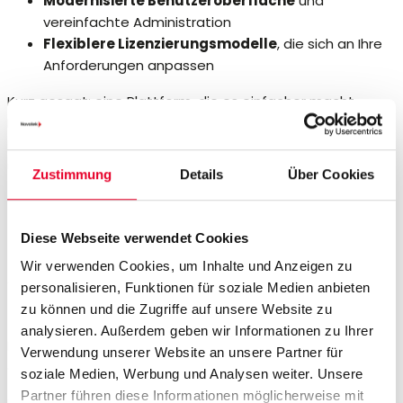
Modernisierte Benutzeroberfläche
und
vereinfachte Administration
Flexiblere Lizenzierungsmodelle
, die sich an Ihre
Anforderungen anpassen
Kurz gesagt: eine Plattform, die es einfacher macht,
Daten, Menschen und Prozesse zu vernetzen und
Erkenntnisse in konkrete Verbesserungen der Produktion
umzusetzen.
Zustimmung
Details
Über Cookies
Diese Webseite verwendet Cookies
Aufbau einer prädiktiveren
Wir verwenden Cookies, um Inhalte und Anzeigen zu
personalisieren, Funktionen für soziale Medien anbieten
und agileren Produktion
zu können und die Zugriffe auf unsere Website zu
analysieren. Außerdem geben wir Informationen zu Ihrer
Möchten Sie erfahren, wie Sie die neuen Möglichkeiten in
Verwendung unserer Website an unsere Partner für
der Praxis nutzen können?
soziale Medien, Werbung und Analysen weiter. Unsere
Partner führen diese Informationen möglicherweise mit