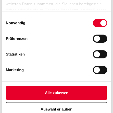
Im Webinar
„Proficy Smart Factory 2026 – Building
weiteren Daten zusammen, die Sie ihnen bereitgestellt
Predictive & Agile Manufacturing“
erhalten Sie
haben oder die sie im Rahmen Ihrer Nutzung der Dienste
konkrete Einblicke, wie moderne MES-Technologie:
gesammelt haben.
Einwilligungsauswahl
die Entscheidungsfindung durch
KI und Advanced
Notwendig
Analytics
verbessert,
eine agilere und
flexiblere Produktion
ermöglicht,
Präferenzen
den Übergang zu
Cloud Native und SaaS
vereinfacht,
eine sichere und
skalierbare OT-Umgebung
Statistiken
schafft,
Rückverfolgbarkeit, Qualität und Compliance
Marketing
verbessert.
Darüber hinaus erhalten Sie Strategien, wie Sie mit
prädiktiven Ansätzen Stillstandszeiten reduzieren und die
Anlagenverfügbarkeit erhöhen können.
Alle zulassen
Auswahl erlauben