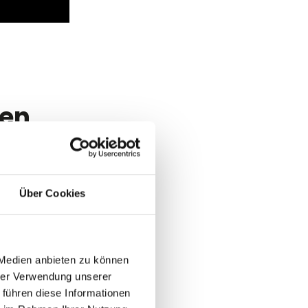
en
g, Handhabung,
 Plattform
banken,
Über Cookies
en an die
nd verbessert
 Medien anbieten zu können
hrer Verwendung unserer
 führen diese Informationen