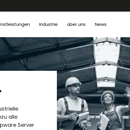
enstleistungen
Industrie
über uns
News
r
strielle
zu alle
epware Server