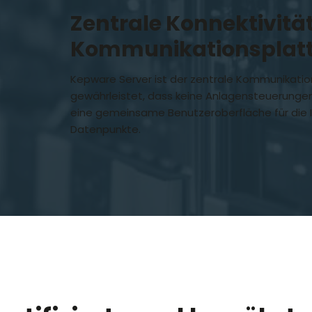
Zentrale Konnektivitä
Kommunikationsplat
Kepware Server ist der zentrale Kommunikatio
gewährleistet, dass keine Anlagensteuerungen
eine gemeinsame Benutzeroberfläche für die
Datenpunkte.