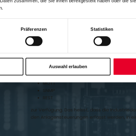
 Daten zusammen, die Sie ihnen bereitgestellt haben oder die s
n.
Präferenzen
Statistiken
Standardisierte Server
Kepware Server stellt die Datenpunkte über sta
Auswahl erlauben
OPC (UA und Classic)
MQTT
SNMP
REST
zur Verfügung. Das heisst, dass die Industrieda
den Anlagensteuerungen erfasst werden, in ei