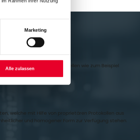
ie im Rahmen Ihrer Nutzung
Marketing
 Schnittstellen
ndardisierte Server Schnittstellen wie zum Beispiel
Alle zulassen
ten, welche mit Hilfe von proprietären Protokollen aus
nheitlicher und homogener Form zur Verfügung stehen.