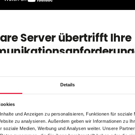
re Server übertrifft Ihre
unikationsanforderung
r ist eine flexible und skalierbare Lösung für die Verbindun
und Steuerung einer Vielzahl an Geräten und Systemen. Die
rschiedene Geräte mit HMI/SCADA-Systemen, Prozessdaten
Details
men oder Cloud Applikationen. Das erfüllt die Anforderung
it und Zentralisierung im gesamten Unternehmensnetzwerk u
ht den Zugriff auf kritische Produktionsdaten.
Cookies
nhalte und Anzeigen zu personalisieren, Funktionen für soziale
Website zu analysieren. Außerdem geben wir Informationen zu I
r soziale Medien, Werbung und Analysen weiter. Unsere Partner