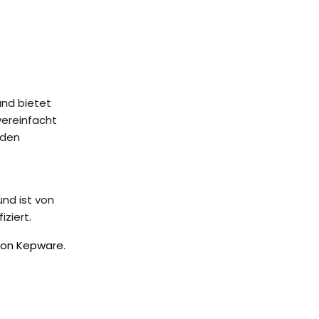
nd bietet
vereinfacht
nden
nd ist von
ziert.
 von Kepware
.