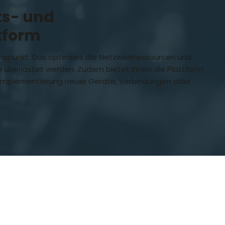
ts- und
tform
nspunkt. Das optimiert die Netzwerkressourcen und
 überlastet werden. Zudem bietet Ihnen die Plattform
 Implementierung neuer Geräte, Verbindungen oder