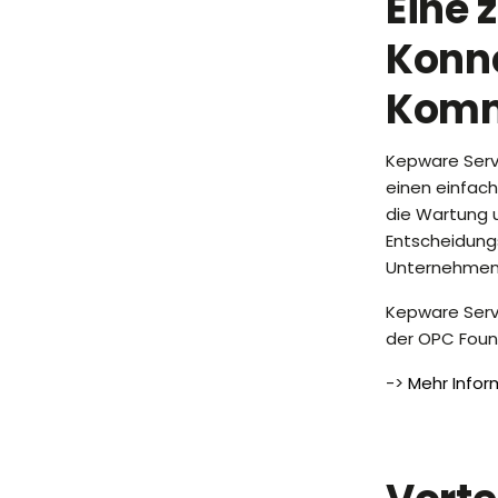
Eine 
Konne
Komm
Kepware Serv
einen einfach
die Wartung 
Entscheidungs
Unternehmen
Kepware Serv
der OPC Found
->
Mehr Infor