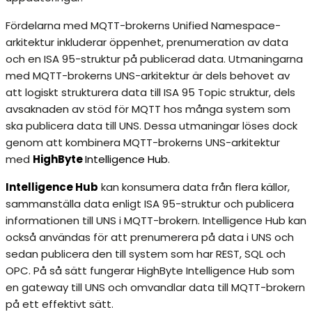
Fördelarna med MQTT-brokerns Unified Namespace-
arkitektur inkluderar öppenhet, prenumeration av data
och en ISA 95-struktur på publicerad data. Utmaningarna
med MQTT-brokerns UNS-arkitektur är dels behovet av
att logiskt strukturera data till ISA 95 Topic struktur, dels
avsaknaden av stöd för MQTT hos många system som
ska publicera data till UNS. Dessa utmaningar löses dock
genom att kombinera MQTT-brokerns UNS-arkitektur
med
HighByte
Intelligence Hub
.
Intelligence Hub
kan konsumera data från flera källor,
sammanställa data enligt ISA 95-struktur och publicera
informationen till UNS i MQTT-brokern. Intelligence Hub kan
också användas för att prenumerera på data i UNS och
sedan publicera den till system som har REST, SQL och
OPC. På så sätt fungerar HighByte Intelligence Hub som
en gateway till UNS och omvandlar data till MQTT-brokern
på ett effektivt sätt.