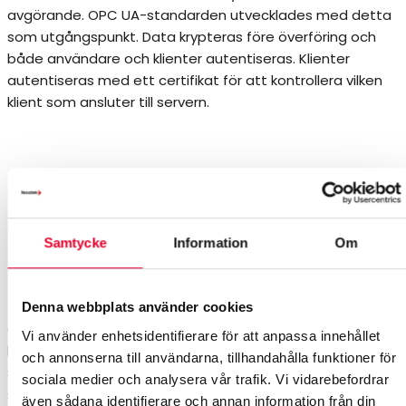
avgörande. OPC UA-standarden utvecklades med detta
som utgångspunkt. Data krypteras före överföring och
både användare och klienter autentiseras. Klienter
autentiseras med ett certifikat för att kontrollera vilken
klient som ansluter till servern.
Samtycke
Information
Om
Sammanfattning
Denna webbplats använder cookies
OPC är idag den vanligaste formen av industriell
Vi använder enhetsidentifierare för att anpassa innehållet
kommunikation, och används i alla typer av branscher.
och annonserna till användarna, tillhandahålla funktioner för
Sömlös kommunikation mellan maskiner, utrustning och
sociala medier och analysera vår trafik. Vi vidarebefordrar
system är grunden för Industri 4.0 och digital
även sådana identifierare och annan information från din