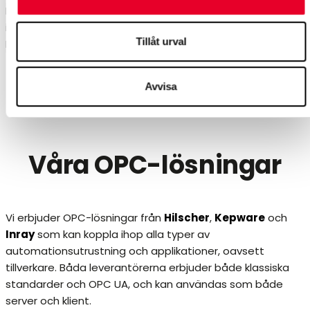
I nästa steg struktureras och normeras OPC-data typiskt
i en
Unified Namespace
(UNS), läs mer om UNS och vår
Tillåt urval
Dataops-lösning
här
.
Avvisa
Våra OPC-lösningar
Vi erbjuder OPC-lösningar från
Hilscher
,
Kepware
och
Inray
som kan koppla ihop alla typer av
automationsutrustning och applikationer, oavsett
tillverkare. Båda leverantörerna erbjuder både klassiska
standarder och OPC UA, och kan användas som både
server och klient.