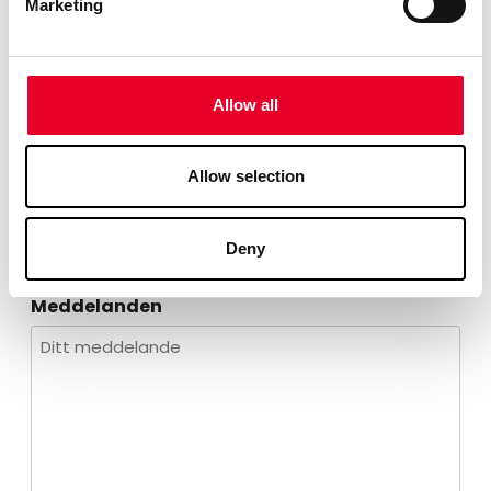
Namn
Marketing
E-post
Allow all
Allow selection
Telefon
Deny
Meddelanden