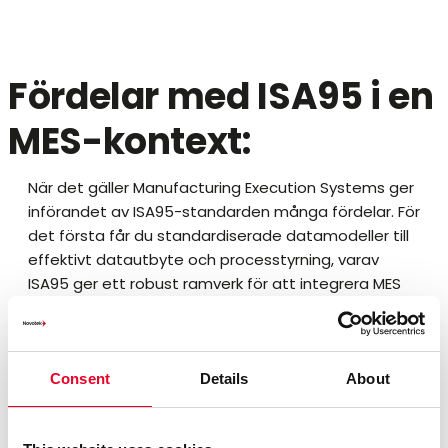
Fördelar med ISA95 i en
MES-kontext:
När det gäller Manufacturing Execution Systems ger
införandet av ISA95-standarden många fördelar. För
det första får du standardiserade datamodeller till
effektivt datautbyte och processtyrning, varav
ISA95 ger ett robust ramverk för att integrera MES
med andra företags- och styrsystem. För det andra
möjliggör ISA95 korrekt representation och kontroll
av tillverkningsutrustning, med sin utrustningsmodell
och strukturerade metod.
Consent
Details
About
Det bidrar i sin tur till ökad effektivitet, produktivitet