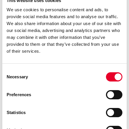
This website uses cookies
och smidighet i moderna tillverkningsmiljöer. Genom
att anamma ISA95 kan organisationer slutligen
We use cookies to personalise content and ads, to
effektivisera verksamheten, optimera resurserna
provide social media features and to analyse our traffic.
och frigöra den fulla potentialen hos sitt MES.
We also share information about your use of our site with
Standardiserade datamodeller
our social media, advertising and analytics partners who
Effektivt datautbyte
may combine it with other information that you’ve
Korrekt representation och kontroll
provided to them or that they’ve collected from your use
Ökad effektivitet, produktivitet och smidighet
of their services.
Consent
Vill du veta mer om ISA95
Necessary
Selection
och MES-system?
Preferences
Statistics
Skriv till oss