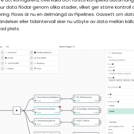
ur data flödar genom olika stadier, vilket ger större kontroll o
ring. Flows är nu en delmängd av Pipelines. Oavsett om data
ndelser eller tidsintervall sker nu utbyte av data mellan käl
rad plats.