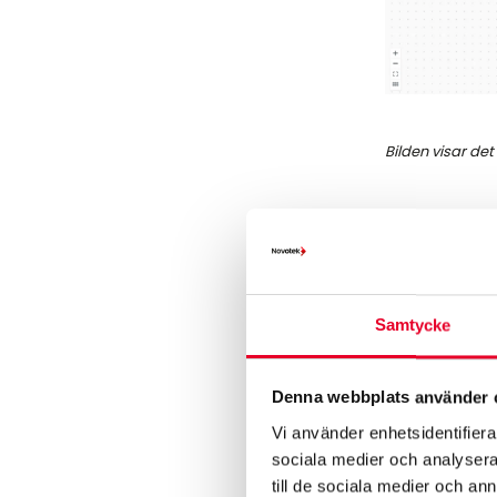
Bilden visar det
Samtycke
Fler 
Enklare att
Denna webbplats använder 
Vi använder enhetsidentifierar
Modellering ha
sociala medier och analysera 
nästa nivå. D
till de sociala medier och a
modellsamman