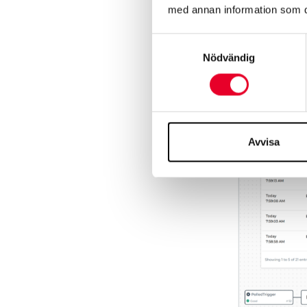
med annan information som du 
Med ett uppda
visualisera o
Samtyckesval
databehandlin
Nödvändig
det möjligt a
Avvisa