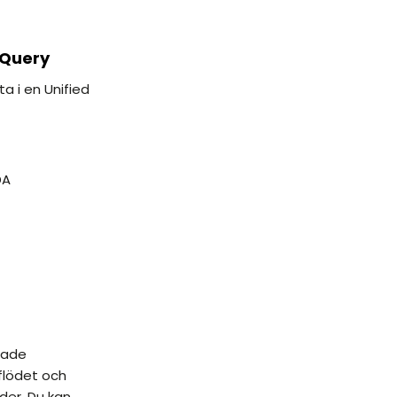
Query
a i en Unified
DA
erade
flödet och
der. Du kan