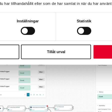
har tillhandahållit eller som de har samlat in när du har använt 
terat användargränssnitt för modeller och instanser kan d
ch anpassa dataflödet. Den nya funktionen ”Initialization” gör
gen mer effektiv. Modellering har också integrerats i Pipeline
Inställningar
Statistik
tt validera och strukturera data utan explicit modellering.
Tillåt urval