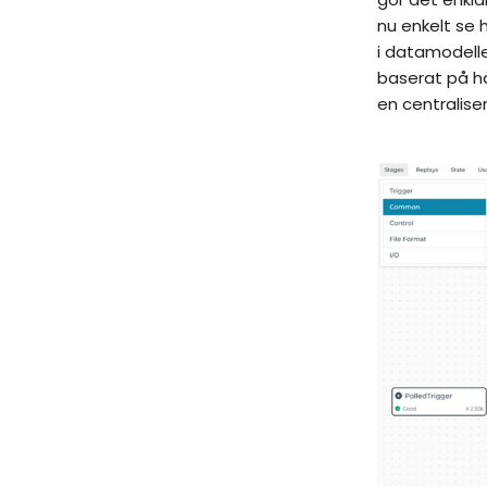
nu enkelt se h
i datamodelle
baserat på hä
en centralise