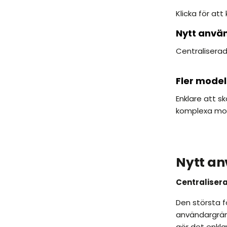
Klicka för att
Nytt anvä
Centraliserad
Fler model
Enklare att s
komplexa mod
Nytt an
Centralisera
Den största f
användargräns
gör det enkla