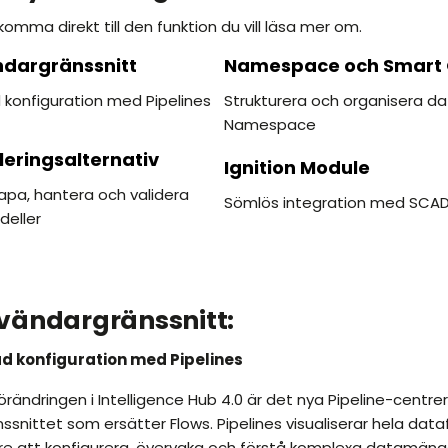
 komma direkt till den funktion du vill läsa mer om.
ndargränssnitt
Namespace och Smart 
 konfiguration med Pipelines
Strukturera och organisera dat
Namespace
leringsalternativ
Ignition Module
kapa, hantera och validera
Sömlös integration med SCA
eller
vändargränssnitt:
d konfiguration med Pipelines
örändringen i Intelligence Hub 4.0 är det nya Pipeline-centr
snittet som ersätter Flows. Pipelines visualiserar hela data
re att konfigurera, övervaka och förstå komplexa datamäng