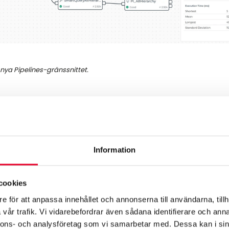
 nya Pipelines-gränssnittet.
Information
modelleringsalternativ:
 skapa, hantera och validera komplexa modeller
cookies
e för att anpassa innehållet och annonserna till användarna, tillh
r alltid varit en kärnfunktion i Intelligence Hub, och version 4.0
vår trafik. Vi vidarebefordrar även sådana identifierare och anna
en nya versionen förbättrar hanteringen av komplexa datastr
nnons- och analysföretag som vi samarbetar med. Dessa kan i sin
sättning och flexibiliteten hos datamodeller.