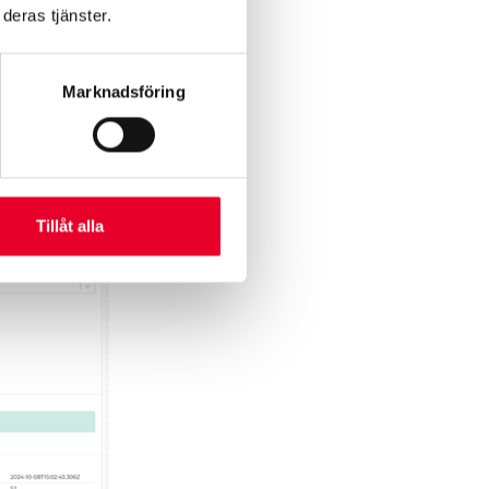
deras tjänster.
u nu enklare
s, vilket gör
Marknadsföring
Tillåt alla