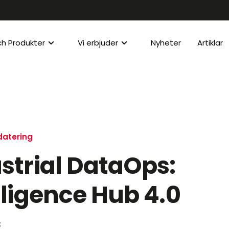
ch Produkter
Vi erbjuder
Nyheter
Artiklar
atering
strial DataOps:
lligence Hub 4.0
3